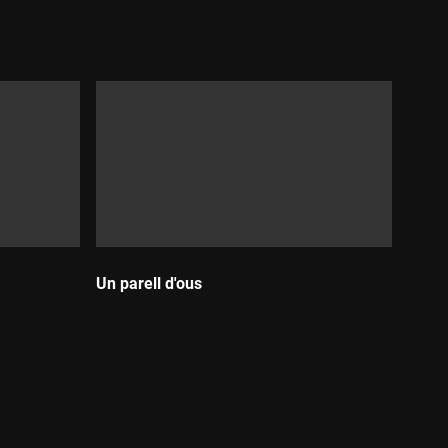
Durada:
Un parell d'ous
Durada: