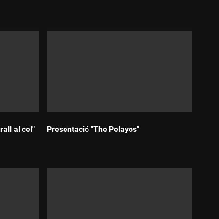
Durada:
ll al cel"
Presentació "The Pelayos"
Durada: