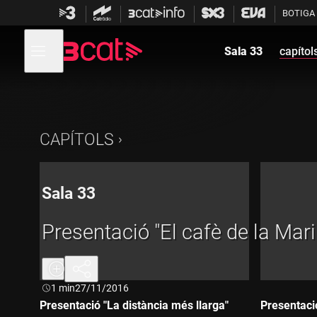
Anar
Anar
BOTIGA
a
al
la
contingut
Obre
navegació
menú
Sala 33
capítol
de
principal
navegació
CAPÍTOLS
Sala 33
Presentació "El cafè de la Mari
Durada:
1 min
27/11/2016
Presentació "La distància més llarga"
Presentaci