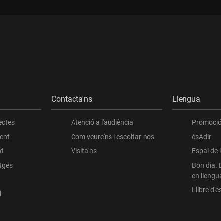
Contacta'ns
Llengua
ectes
Atenció a l'audiència
Promoció 
ient
Com veure'ns i escoltar-nos
ésAdir
nt
Visita'ns
Espai de 
atges
Bon dia. 
en llengu
Llibre d'es
l