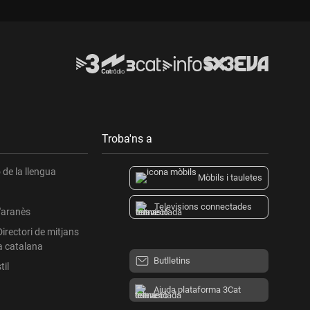
Troba'ns a
de la llengua
Mòbils i tauletes
Televisions connectades
l'aranès
Directori de mitjans
a catalana
Butlletins
til
Ajuda plataforma 3Cat