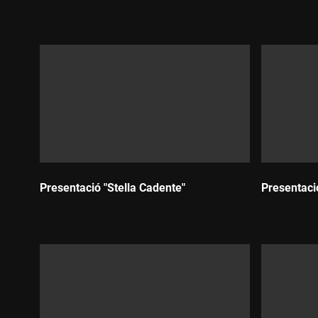
Durada:
Durada:
Presentació "Stella Cadente"
Presentaci
Durada:
Durada: