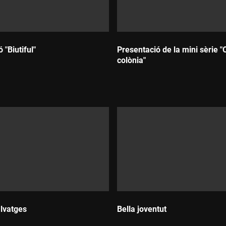
 "Biutiful"
Presentació de la mini sèrie "
colònia"
Durada:
alvatges
Bella joventut
Durada: