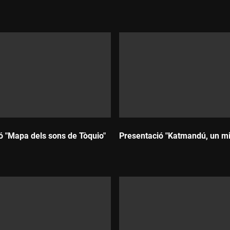
Durada:
ó "Mapa dels sons de Tòquio"
Presentació "Katmandú, un mira
Durada: