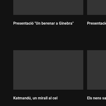
Presentació "Un berenar a Ginebra"
Presentació
Durada:
Durada:
Katmandú, un mirall al cel
Els nens s
Durada:
Durada: