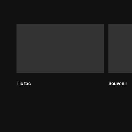
Tic tac
Souvenir
Durada:
Durada: