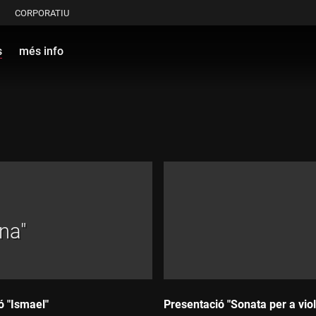
CORPORATIU
s
més info
na"
ó "Ismael"
Presentació "Sonata per a vio