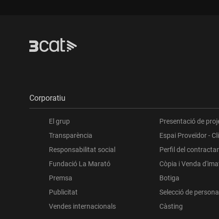
Corporatiu
El grup
Presentació de proj
Transparència
Espai Proveïdor - Cl
Responsabilitat social
Perfil del contracta
Fundació La Marató
Còpia i Venda d'im
Premsa
Botiga
Publicitat
Selecció de persona
Vendes internacionals
Càsting