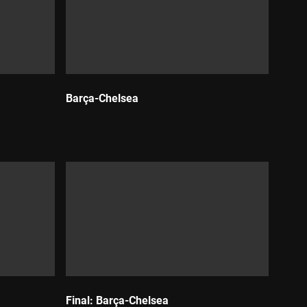
Barça-Chelsea
Durada:
Final: Barça-Chelsea