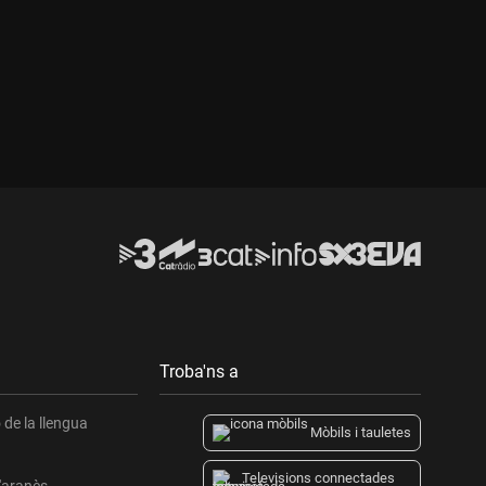
Durada:
Troba'ns a
de la llengua
Mòbils i tauletes
Televisions connectades
l'aranès