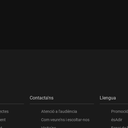
Durada:
Contacta'ns
Llengua
ectes
Atenció a l'audiència
Promoció 
ient
Com veure'ns i escoltar-nos
ésAdir
nt
Visita'ns
Espai de 