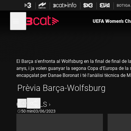
Anar
Anar
BOTIGA
a
al
la
contingut
Obre
navegació
menú
UEFA Women's Ch
de
principal
navegació
El Barça s'enfronta al Wolfsburg en la final de final de 
anys, i ja volen guanyar la segona Copa d'Europa de la se
encapçalat per Danae Boronat i té l'anàlisi tècnica de M
Prèvia Barça-Wolfsburg
CAPÍTOLS
Durada:
50 min
03/06/2023