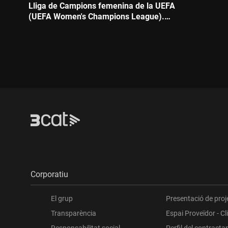
Lliga de Campions femenina de la UEFA
Durada:
(UEFA Women's Champions League).
Futbol
Durada:
Corporatiu
El grup
Presentació de proj
Transparència
Espai Proveïdor - Cl
Responsabilitat social
Perfil del contracta