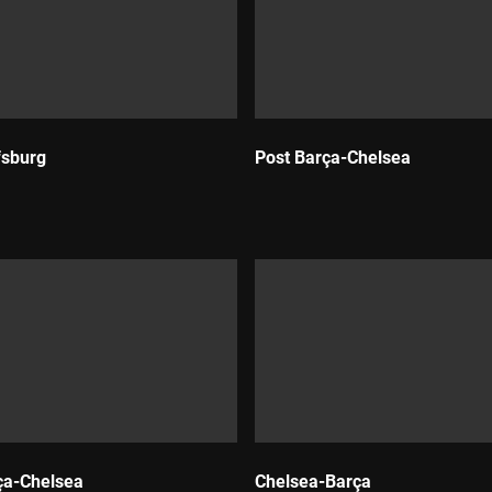
fsburg
Post Barça-Chelsea
Durada:
ça-Chelsea
Chelsea-Barça