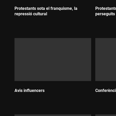
Protestants sota el franquisme, la
Protestant
repressió cultural
perseguits 
Durada:
Durada:
Avis influencers
Conferènci
Durada:
Durada: