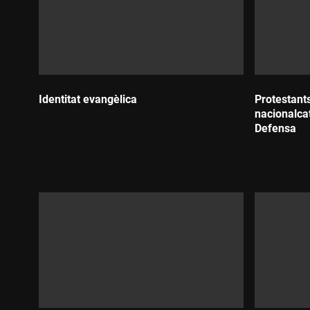
Identitat evangèlica
Protestants
nacionalcat
Durada:
Defensa
Durada: