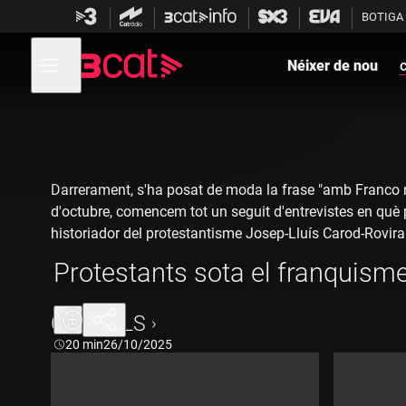
Anar
Anar
BOTIGA
a
al
la
contingut
Obre
navegació
menú
Néixer de nou
c
de
principal
navegació
Darrerament, s'ha posat de moda la frase "amb Franco n
d'octubre, comencem tot un seguit d'entrevistes en què p
historiador del protestantisme Josep-Lluís Carod-Rovira
Protestants sota el franquisme, 
CAPÍTOLS
Durada:
20 min
26/10/2025