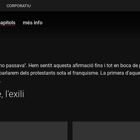
CORPORATIU
apítols
més info
o passava". Hem sentit aquesta afirmació fins i tot en boca d
arlarem dels protestants sota el franquisme. La primera d'aquest
.
l'exili