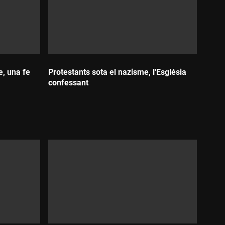
e, una fe
Protestants sota el nazisme, l'Església
confessant
Durada: