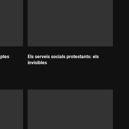
mptes
Els serveis socials protestants: els
invisibles
Durada: