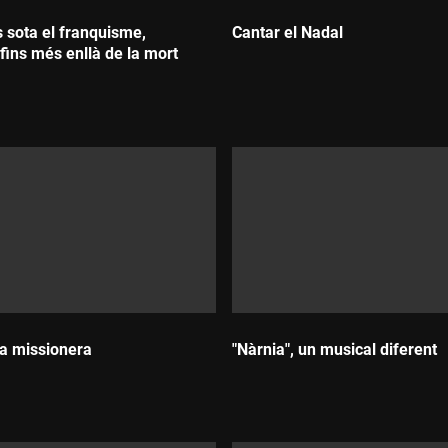
s sota el franquisme,
Cantar el Nadal
fins més enllà de la mort
Durada:
a missionera
"Nàrnia", un musical diferent
Durada: