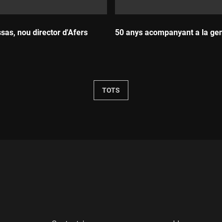
as, nou director d'Afers
50 anys acompanyant a la gen
Durada:
TOTS