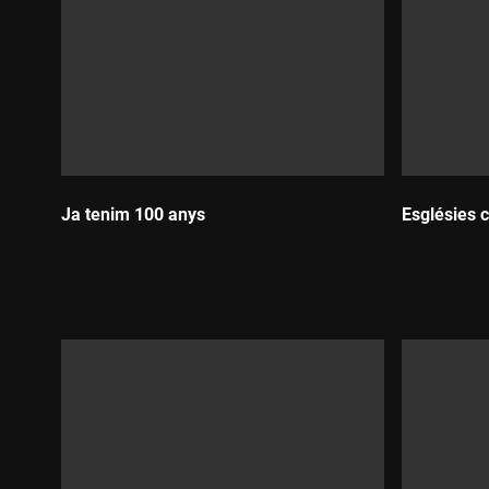
Ja tenim 100 anys
Esglésies 
Durada:
Durada: