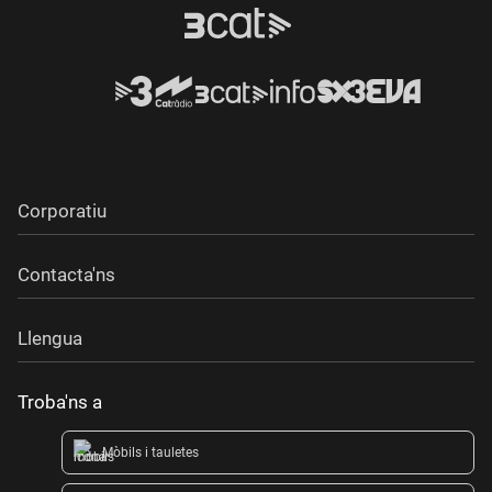
Corporatiu
Contacta'ns
Llengua
Troba'ns a
Mòbils i tauletes