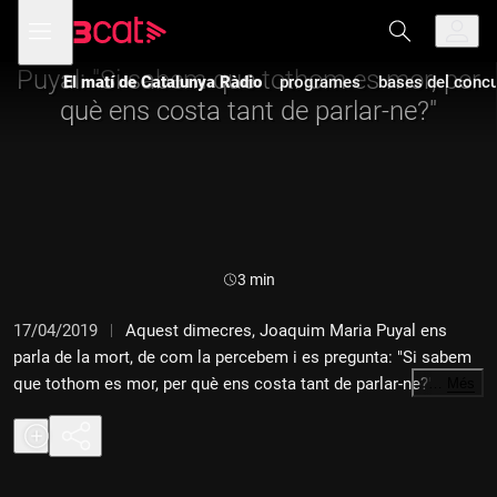
Anar
Anar
Obre
menú
a
al
de
la
contingut
navegació
navegació
Puyal: "Si sabem que tothom es mor, per
El matí de Catalunya Ràdio
programes
bases del concur
principal
què ens costa tant de parlar-ne?"
Durada:
3 min
17/04/2019
Aquest dimecres, Joaquim Maria Puyal ens
parla de la mort, de com la percebem i es pregunta: "Si sabem
que tothom es mor, per què ens costa tant de parlar-ne?" Al
…
Més
final, recorda la figura de Lluís Maria Xirinacs, que va anar a
buscar la seva mort. Així sona "La mirada d'en Puyal".