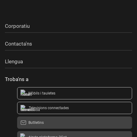
Corporatiu
Contacta'ns
Llengua
Troba'ns a
Mòbils i tauletes
Televisions connectades
Butlletins