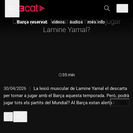
Anar
Anar
Obre
menú
a
al
de
la
contingut
navegació
navegació
Quan podrà tornar realment a jugar
Barça reservat
vídeos
àudios
més info
principal
Lamine Yamal?
Durada:
35 min
30/04/2026
La lesió muscular de Lamine Yamal el descarta
per tornar a jugar amb el Barça aquesta temporada. Però, podrà
jugar tots els partits del Mundial? Al Barça estan alerta i
…
Més
vigilants amb tot el procés de recuperació de Lamine per evitar
problemes en el futur. Al pòdcast de Catalunya Ràdio sobre el
Barça, sempre amb Laia Tudel i en aquest capítol també amb
Javi Miguel, Bernat Soler i Xavi Campos.