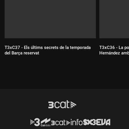
T3xC37 - Els últims secrets de la temporada
T3xC36 - La po
del Barça reservat
Hernández amb 
Durada:
Durada: