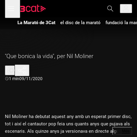
Anar
Anar
Obre
menú
a
al
de
la
contingut
navegació
navegació
La Marató de 3Cat
el disc de la marató
fundació la ma
principal
"Que bonica la vida", per Nil Moliner
Durada:
1 min
09/11/2020
Nil Moliner ha debutat aquest any amb un esperat primer disc,
tot i així el cantautor pop feia uns quants anys que pujava als
escenaris. Als quinze anys ja versionava en directe algunes de
…
Més