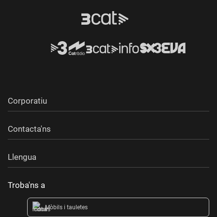
Corporatiu
Contacta'ns
Llengua
Troba'ns a
Mòbils i tauletes