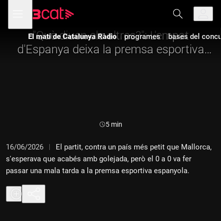
Anar
Anar
Obre
menú
a
al
de
la
contingut
navegació
navegació
"Què diuen els altres?": L'empat
El matí de Catalunya Ràdio
programes
bases del concur
principal
d'Espanya deixa la premsa esportiva
espanyola amb un pam de nas
Durada:
5 min
16/06/2026
El partit, contra un país més petit que Mallorca,
s'esperava que acabés amb golejada, però el 0 a 0 va fer
passar una mala tarda a la premsa esportiva espanyola.