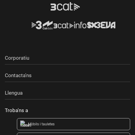
Corporatiu
Contacta'ns
Llengua
Troba'ns a
Mòbils i tauletes