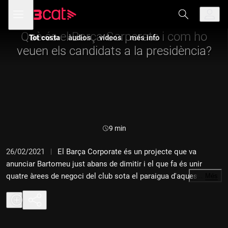
Anar
Anar
Obre
menú
a
al
de
la
contingut
navegació
navegació
Què és el Barça Corporate i com ho
Tot costa
àudios
vídeos
més info
principal
veuen els candidats a la presidència?
Durada:
9 min
26/02/2021
El Barça Corporate és un projecte que va
anunciar Bartomeu just abans de dimitir i el que fa és unir
quatre àrees de negoci del club sota el paraigua d'aquesta
…
Més
marca. La Rut Vilar ens dona tots els detalls