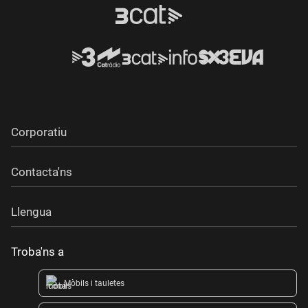
Corporatiu
Contacta'ns
Llengua
Troba'ns a
Mòbils i tauletes