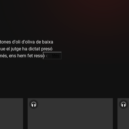
nes d'oli d'oliva de baixa
ue el jutge ha dictat presó
 més, ens hem fet ressò del
…
Més
e Vallcalent de Lleida.