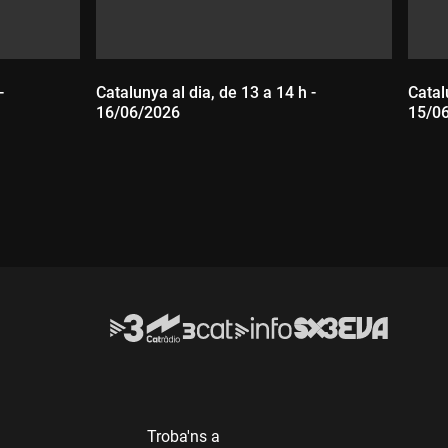
-
Catalunya al dia, de 13 a 14 h -
Catal
16/06/2026
15/0
Durada:
D
Troba'ns a