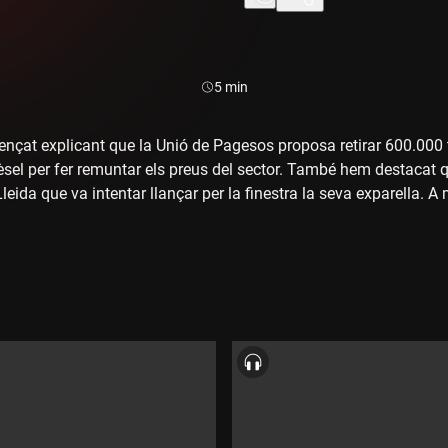
Durada:
5 min
çat explicant que la Unió de Pagesos proposa retirar 600.000 to
ièsel per fer remuntar els preus del sector. També hem destacat q
Lleida que va intentar llançar per la finestra la seva exparella. A
rencalòs de la temporada criat en captivitat al Centre de Fauna d