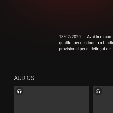
13/02/2020
Avui hem comen
qualitat per destinar-lo a biod
provisional per al detingut de 
naixement del primer poll de t
ÀUDIOS