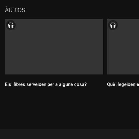
convidat la Marta Cava, bibliotecària especialitzada en
ÀUDIOS
literatura juvenil.
Els llibres serveixen per a alguna cosa?
Què llegeixen 
Durada:
Durada: