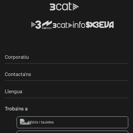
Corporatiu
Contacta'ns
Llengua
Troba'ns a
Mòbils i tauletes