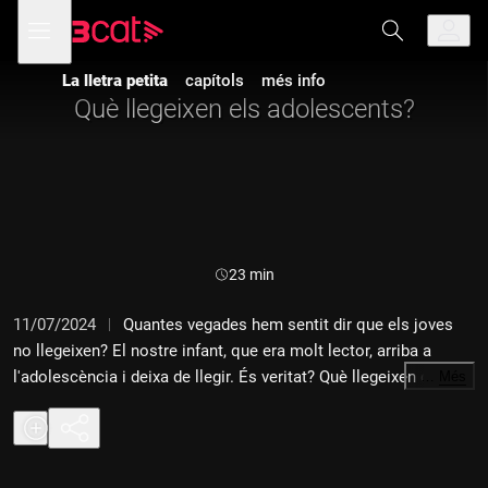
Anar
Anar
Obre
menú
a
al
de
la
contingut
navegació
navegació
La lletra petita
capítols
més info
principal
Què llegeixen els adolescents?
Durada:
23 min
11/07/2024
Quantes vegades hem sentit dir que els joves
no llegeixen? El nostre infant, que era molt lector, arriba a
l'adolescència i deixa de llegir. És veritat? Què llegeixen o què
…
Més
volen llegir els adolescents? Com ens ho podem fer des de
casa per fomentar la lectura? Aquestes són algunes de les
preguntes estrella de la promoció lectora, i és que el binomi
adolescents i lectura és tot un tema. Per parlar-ne hem