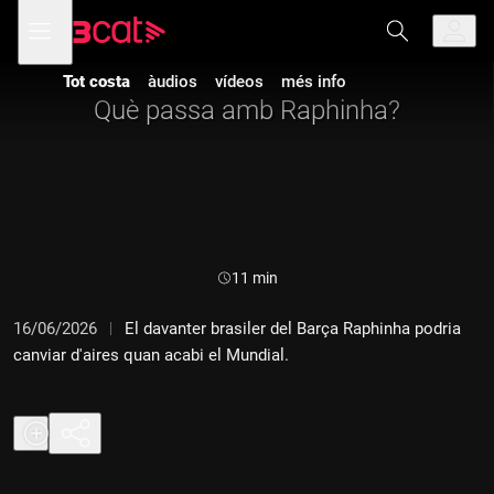
Anar
Anar
Obre
menú
a
al
de
la
contingut
navegació
navegació
Tot costa
àudios
vídeos
més info
principal
Què passa amb Raphinha?
Durada:
11 min
16/06/2026
El davanter brasiler del Barça Raphinha podria
canviar d'aires quan acabi el Mundial.