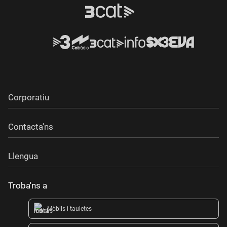
Corporatiu
Contacta'ns
Llengua
Troba'ns a
Mòbils i tauletes