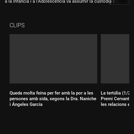
a la Infància i a l'Adolescència va assumir la custodia de la
…
Més
Noa i les seves germanes per suposats abusos. Sergio
Haimovich va guanyar una sentència per recuperar la custòdia
de les seves tres filles. També hem parlat amb Francesc
CLIPS
Cárdenas, que va perdre una sentència amb què pretenia
recuperar la custòdia de la seva filla, i amb l'advocat Enrique
Vila, que està recollint casos de retirades de custòdia
errònies i que demana un canvi en el sistema perquè els
judicis per reclamar la custòdia siguin ràpids i així minimitzar
els perjudicis en cas que l'administració actuï amb un excés
de zel
Queda molta feina per fer amb la por a les
La tertúlia (1/2)
persones amb sida, segons la Dra. Naniche
Premi Cervantes
i Ángeles García
les relacions ent
espanyol