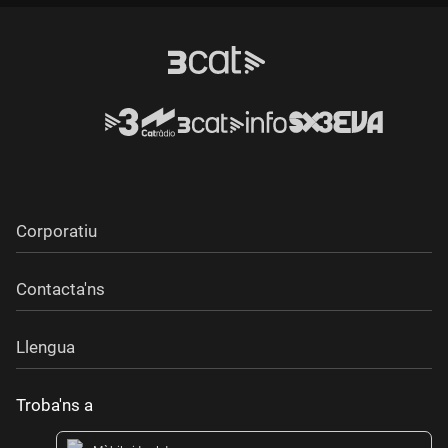
Durada:
Durada:
Corporatiu
Contacta'ns
Llengua
Troba'ns a