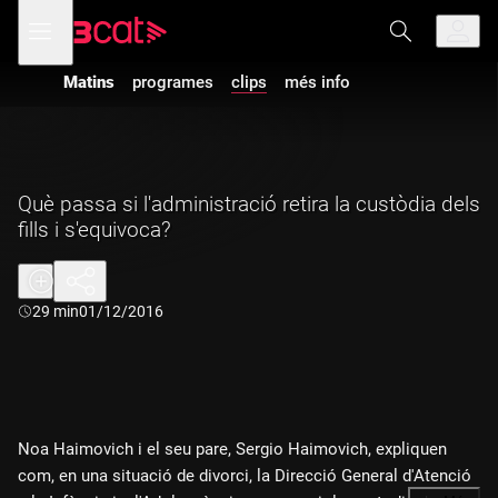
Anar
Anar
Obre
menú
a
al
de
la
contingut
navegació
navegació
Matins
programes
clips
més info
principal
Què passa si l'administració retira la custòdia dels
fills i s'equivoca?
Durada:
29 min
01/12/2016
Noa Haimovich i el seu pare, Sergio Haimovich, expliquen
com, en una situació de divorci, la Direcció General d'Atenció