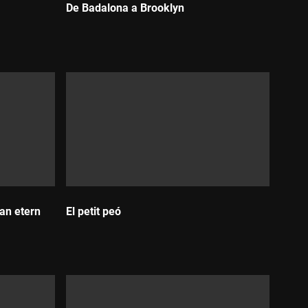
De Badalona a Brooklyn
Durada:
an etern
El petit peó
Durada: