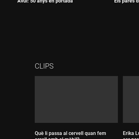
Avui: 50 anys en portada
Els pares d
Durada:
Durada
CLIPS
Què li passa al cervell quan fem
Erika Lu