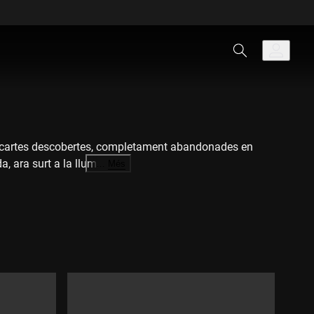
 de cartes descobertes, completament abandonades en
, ara surt a la llum.
…
Més