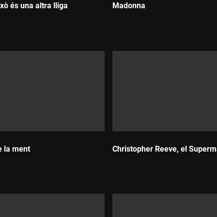
xò és una altra lliga
Madonna
:
Durada:
e la ment
Christopher Reeve, el Superm
Durada: