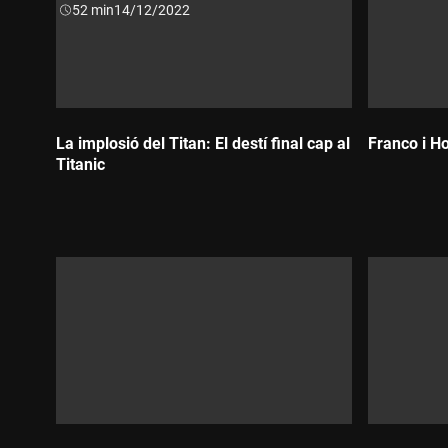
Durada:
52 min
14/12/2022
La implosió del Titan: El destí final cap al
Franco i H
Titanic
Durada:
Durada: