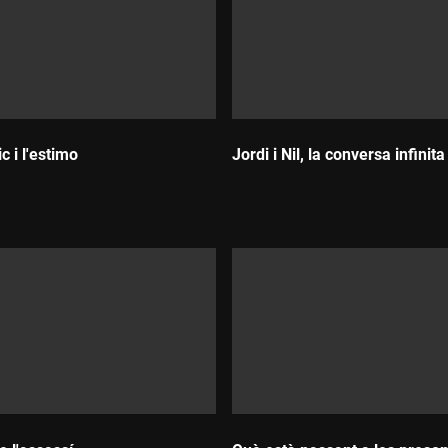
c i l'estimo
Jordi i Nil, la conversa infinita
:
Durada: