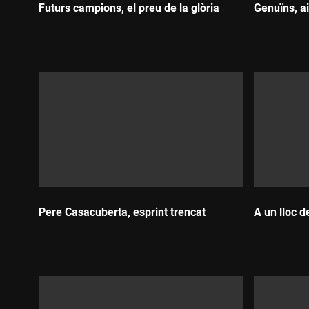
Futurs campions, el preu de la glòria
Genuïns, ai
Durada:
Durada
Pere Casacuberta, esprint trencat
A un lloc d
Durada:
Durada: