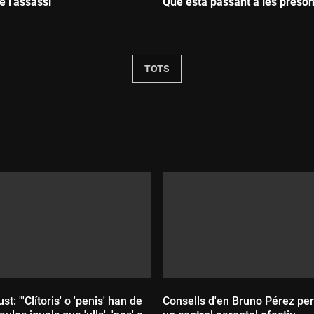
e l'assassí
Què està passant a les preso
:
Durada:
TOTS
st: "'Clítoris' o 'penis' han de
Consells d'en Bruno Pérez per