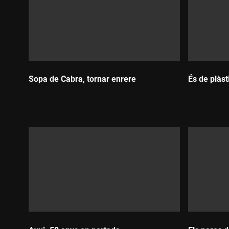
Sopa de Cabra, tornar enrere
És de plàsti
Durada:
Durada