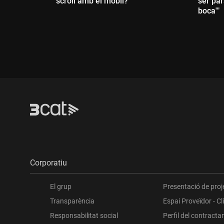
scroll amb el mòbil?
ser par
boca'"
Dur
Durada:
Corporatiu
El grup
Presentació de proj
Transparència
Espai Proveïdor - Cl
Responsabilitat social
Perfil del contracta