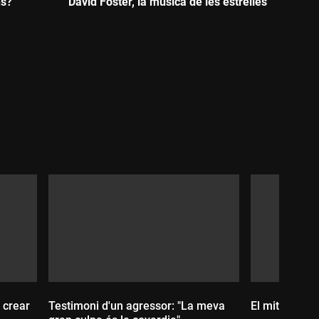
ns?
David Foster, la música de les estrelles
Durada:
 crear
Testimoni d'un agressor: "La meva
El mite de Ma