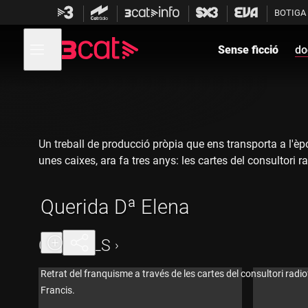
Anar
Anar
BOTIGA
a
al
la
contingut
Obre
navegació
menú
Sense ficció
do
de
principal
navegació
Un treball de producció pròpia que ens transporta a l'è
unes caixes, ara fa tres anys: les cartes del consultori 
Fitxa tècnica
Querida Dª Elena
Direcció: Josep Rovira
CAPÍTOLS
Documentació: Montserrat Bailac
Retrat del franquisme a través de les cartes del consultori radio
Francis.