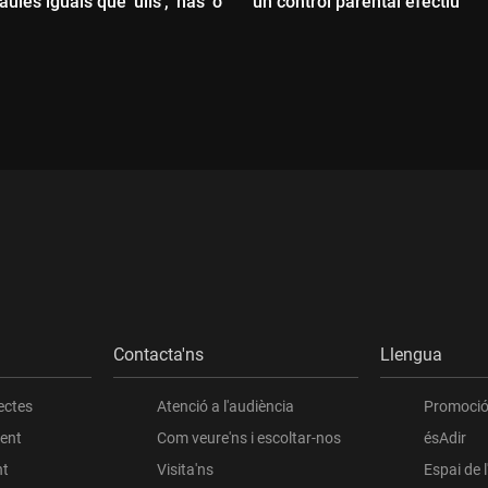
aules iguals que 'ulls', 'nas' o
un control parental efectiu
ada:
Durada:
Contacta'ns
Llengua
ectes
Atenció a l'audiència
Promoció 
ient
Com veure'ns i escoltar-nos
ésAdir
nt
Visita'ns
Espai de 