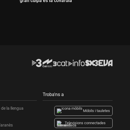
gran culpa és la covardia"
Durada:
Durada:
Troba'ns a
de la llengua
Mòbils i tauletes
Televisions connectades
l'aranès