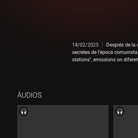
14/02/2025
Després de la c
secretes de l'època comunista
stations", emissions on difer
Ens ho explica, amb document
ÀUDIOS