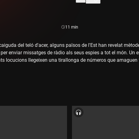
Durada:
11 min
aiguda del teló d'acer, alguns països de l'Est han revelat mètode
 per enviar missatges de ràdio als seus espies a tot el món. Un
ents locucions llegeixen una tirallonga de números que amaguen
s sonors, Marc Ruiz.