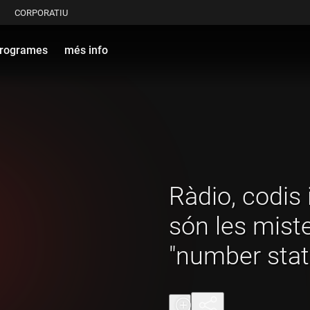
CORPORATIU
rogrames
més info
Ràdio, codis 
són les mist
"number stat