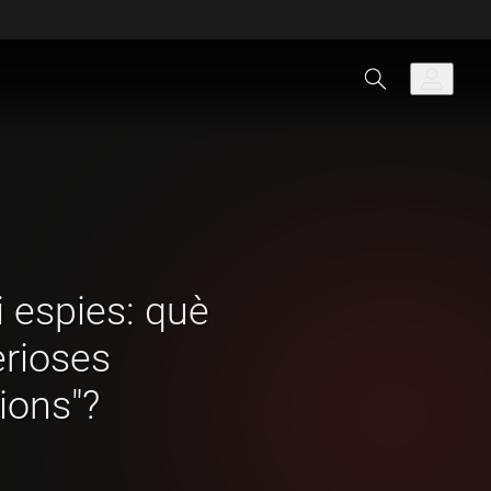
i espies: què
erioses
ions"?