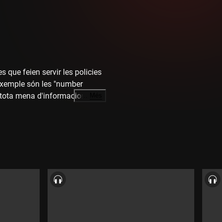
s que feien servir les policies
 exemple són les "number
 tota mena d'informacions.
…
Més