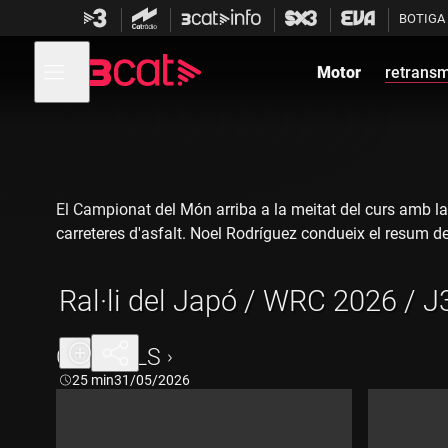
Anar
Anar
BOTIGA
a
al
la
contingut
Obre
navegació
menú
Motor
retransm
de
principal
navegació
El Campionat del Món arriba a la meitat del curs amb la
carreteres d'asfalt. Noel Rodríguez condueix el resum de
Ral·li del Japó / WRC 2026 / J
CAPÍTOLS
Durada:
25 min
31/05/2026