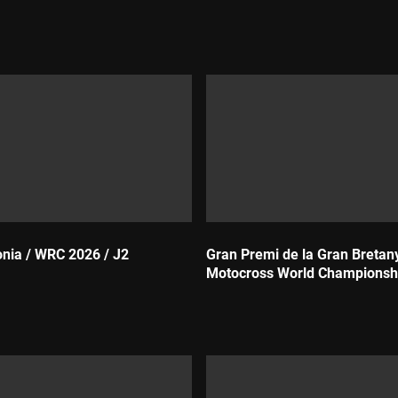
Durada:
tònia / WRC 2026 / J2
Gran Premi de la Gran Breta
Motocross World Championshi
Durada: