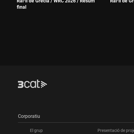
Ral·li de Grècia / WRC 2026 / Resum
Ral·li de G
final
Durada:
Durada:
Corporatiu
El grup
Presentació de proj