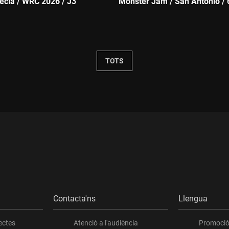
rècia / WRC 2026 / J3
Monster Jam / San Antonio / 
Durada:
TOTS
Contacta'ns
Llengua
ectes
Atenció a l'audiència
Promoció 