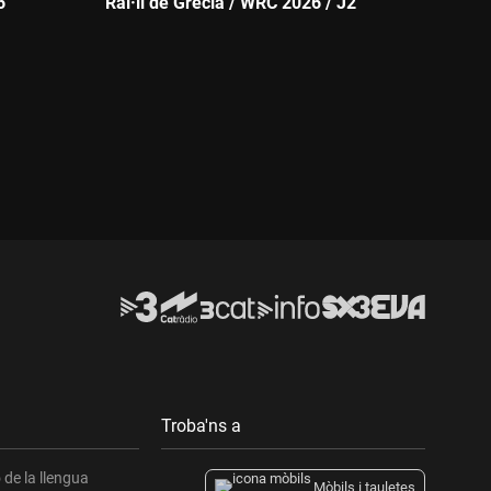
6
Ral·li de Grècia / WRC 2026 / J2
Durada:
Troba'ns a
de la llengua
Mòbils i tauletes