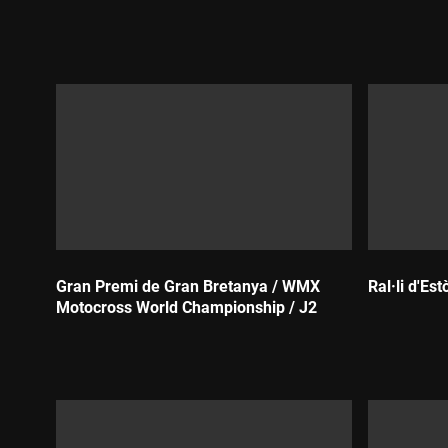
Durada:
Durada:
Gran Premi de Gran Bretanya / WMX
Ral·li d'Es
Motocross World Championship / J2
Durada:
Durada: