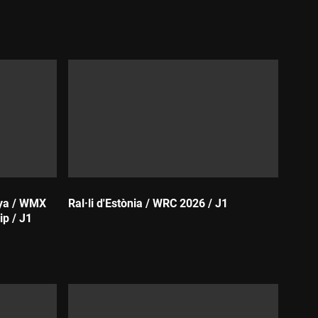
Durada:
nya / WMX
Ral·li d'Estònia / WRC 2026 / J1
p / J1
Durada: