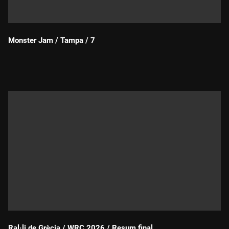
Monster Jam / Tampa / 7
Durada:
Ral·li de Grècia / WRC 2026 / Resum final