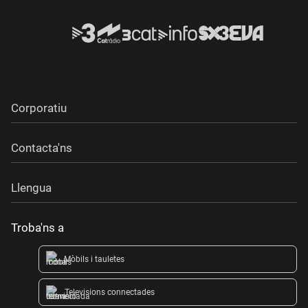
Corporatiu
Contacta'ns
Llengua
Troba'ns a
Mòbils i tauletes
Televisions connectades