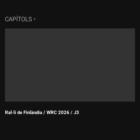
pendents de l'interior de Gran Canària.
CAPÍTOLS
Ral·li de Finlàndia / WRC 2026 / J3
Durada: