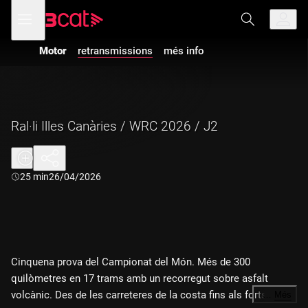
Anar
Anar
Obre
menú
a
al
de
la
contingut
navegació
navegació
Motor
retransmissions
més info
principal
Ral·li Illes Canàries / WRC 2026 / J2
Durada:
25 min
26/04/2026
Cinquena prova del Campionat del Món. Més de 300
quilòmetres en 17 trams amb un recorregut sobre asfalt
volcànic. Des de les carreteres de la costa fins als forts
…
Més