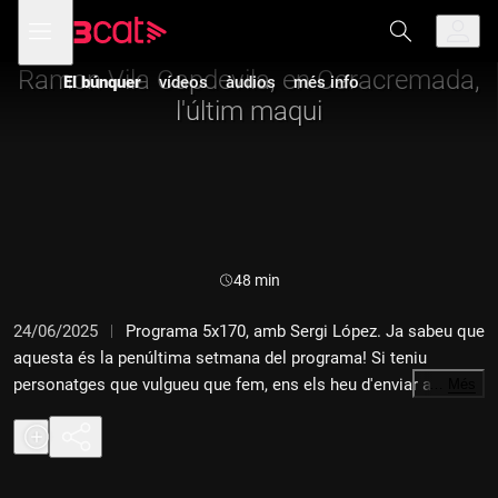
Anar
Anar
Obre
menú
a
al
de
la
contingut
navegació
navegació
Ramon Vila Capdevila, en Caracremada,
El búnquer
vídeos
àudios
més info
principal
l'últim maqui
Durada:
48 min
24/06/2025
Programa 5x170, amb Sergi López. Ja sabeu que
aquesta és la penúltima setmana del programa! Si teniu
personatges que vulgueu que fem, ens els heu d'enviar ara o
…
Més
callar per sempre. (De fet, no cal enviar-nos res, que ja els
tenim tots triats.) Un altre català imprescindible era en Ramon
Vila, àlies Caracremada. Va ser l'últim maqui, l'últim guerriller
que va atrevir-se a alçar-se en armes contra el franquisme.