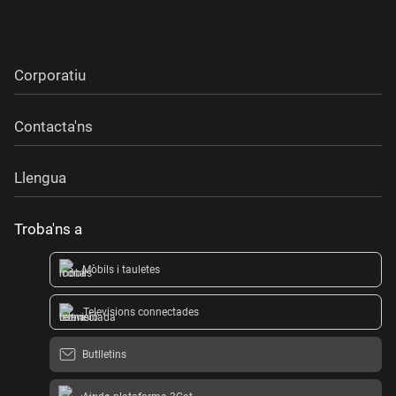
Corporatiu
Contacta'ns
Llengua
Troba'ns a
Mòbils i tauletes
Televisions connectades
Butlletins