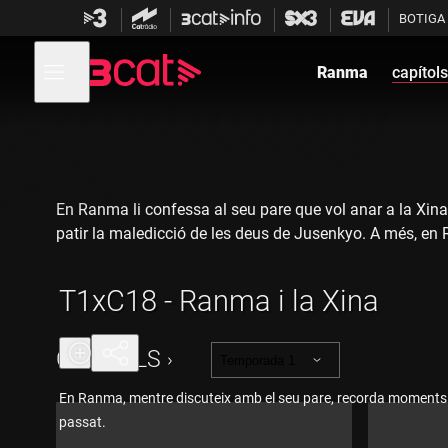
Anar
Anar
BOTIGA
a
al
la
contingut
Obre
navegació
menú
Ranma
capítols
de
principal
navegació
En Ranma li confessa al seu pare que vol anar a la Xina,
patir la maledicció de les deus de Jusenkyo. A més, en R
T1xC18 - Ranma i la Xina
CAPÍTOLS
Temporada 1
En Ranma, mentre discuteix amb el seu pare, recorda moments 
passat.