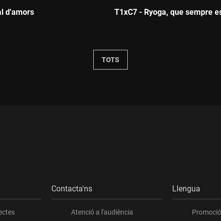
l d'amors
T1xC7 - Ryoga, que sempre e
:
Durada:
TOTS
Contacta'ns
Llengua
ectes
Atenció a l'audiència
Promoció 