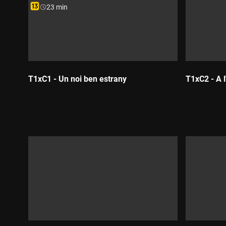
Durada:
23 min
T1xC1 - Un noi ben estrany
T1xC2 - A l
Durada:
Durada