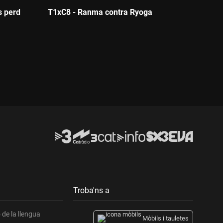
s perd
T1xC8 - Ranma contra Ryoga
Durada:
Troba'ns a
de la llengua
Mòbils i tauletes