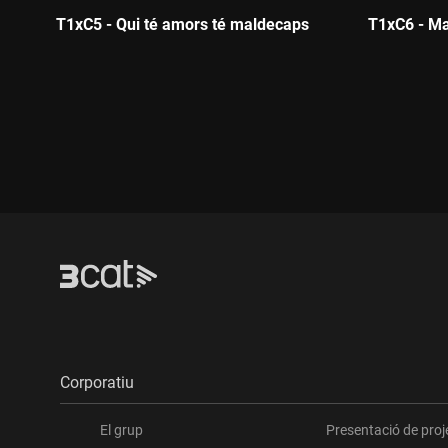
T1xC5 - Qui té amors té maldecaps
T1xC6 - Ma
Durada:
Durada
Corporatiu
El grup
Presentació de proj