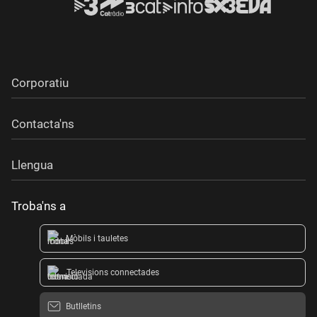
Corporatiu
Contacta'ns
Llengua
Troba'ns a
Mòbils i tauletes
Televisions connectades
Butlletins