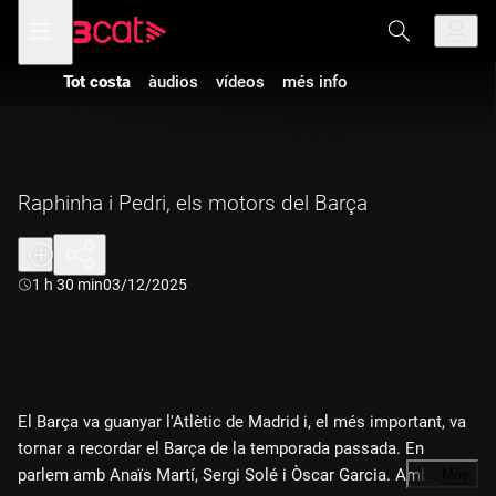
Anar
Anar
Obre
menú
a
al
de
la
contingut
navegació
navegació
Tot costa
àudios
vídeos
més info
principal
Raphinha i Pedri, els motors del Barça
Durada:
1 h 30 min
03/12/2025
El Barça va guanyar l'Atlètic de Madrid i, el més important, va
tornar a recordar el Barça de la temporada passada. En
parlem amb Anaïs Martí, Sergi Solé i Òscar Garcia. Amb Laia
…
Més