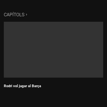
Tudel i Roger Arbusà analitzem els retorns de Pedri i Raphinha
i les dades de Lewandowski amb els penals. També
expliquem els detalls de la lesió d'Olmo i les explicacions del
CAPÍTOLS
club sobre les incidències amb les entrades
Rodri vol jugar al Barça
Durada: