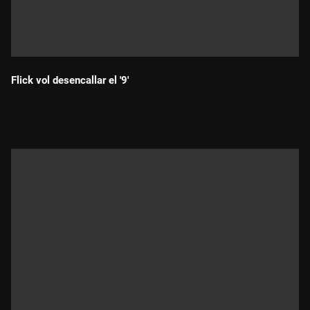
Flick vol desencallar el '9'
Durada: