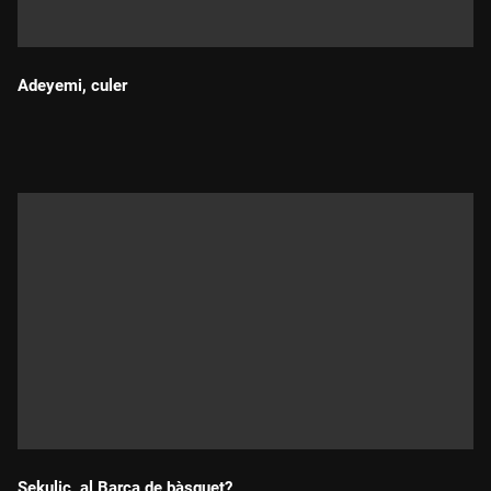
Adeyemi, culer
Durada:
Sekulic, al Barça de bàsquet?