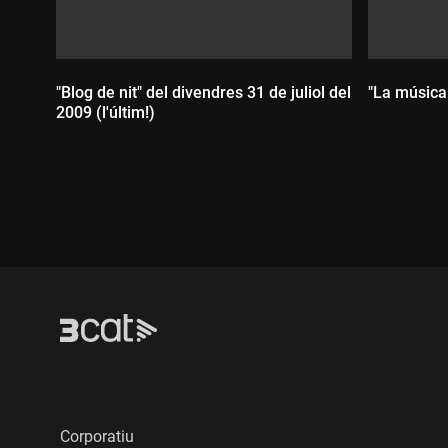
"Blog de nit" del divendres 31 de juliol del
"La música 
2009 (l'últim!)
Durada
Durada:
Corporatiu