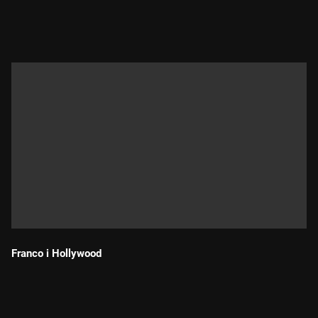
Durada:
Franco i Hollywood
Durada: