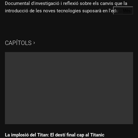
Documental d'investigació i reflexió sobre els canvis que la
introducció de les noves tecnologies suposarà en l'educació.
…
Més
Més informació
"Reiniciar les aules", oportunitats i amenaces de les noves
CAPÍTOLS
tecnologies educatives
Com aplicar les eines digitals a l'educació?
Fitxa tècnica
Un documental d'Aleix Mateu, Anabel Herrera i Marc
Parramon.
"Reiniciar les aules"
és una producció de
Televisió de
Catalunya
produïda per
The Mediapro Studio
amb la
col·laboració de la
Universitat Oberta de Catalunya (UOC)
.
La implosió del Titan: El destí final cap al Titanic