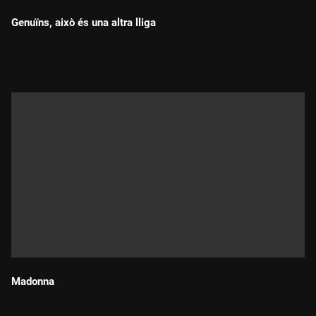
Genuïns, això és una altra lliga
Durada:
Madonna
Durada: