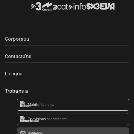
Corporatiu
Contacta'ns
Llengua
Troba'ns a
Mòbils i tauletes
Televisions connectades
Butlletins