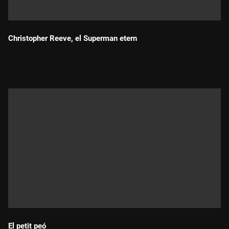
Christopher Reeve, el Superman etern
Durada:
El petit peó