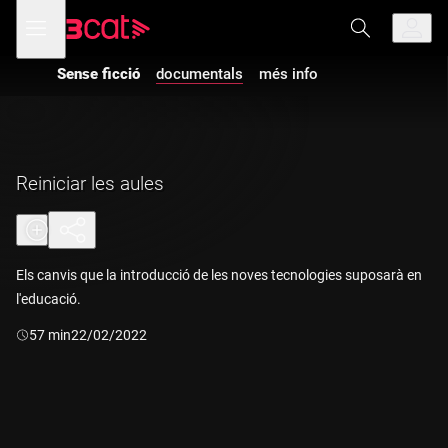
Anar
Anar
Obre
menú
a
al
de
la
contingut
navegació
navegació
Sense ficció
documentals
més info
principal
Reiniciar les aules
Els canvis que la introducció de les noves tecnologies suposarà en
l'educació.
Durada:
57 min
22/02/2022