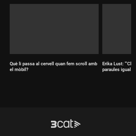
Què li passa al cervell quan fem scroll amb
Erika Lust: "'Clít
el mòbil?
paraules iguals q
Durada:
Durada: