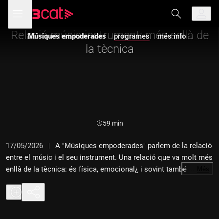
Anar
Anar
Obre
menú
Músiques empoderades
a
al
de
la
contingut
navegació
navegació
Relació músic-instrument: més enllà de
Músiques empoderades
programes
més info
principal
la tècnica
Durada:
59 min
17/05/2026
A "Músiques empoderades" parlem de la relació
entre el músic i el seu instrument. Una relació que va molt més
enllà de la tècnica: és física, emocional¿ i sovint també
…
Més
identitària. Què passa quan aquest instrument falla, es perd, el
roben o desapareix? ¿Som els mateixos músics amb qualsevol
instrument? I fins a quin punt el so que escoltem és nostre¿ o
de l'objecte que tenim a les mans? Avui ens endinsem en