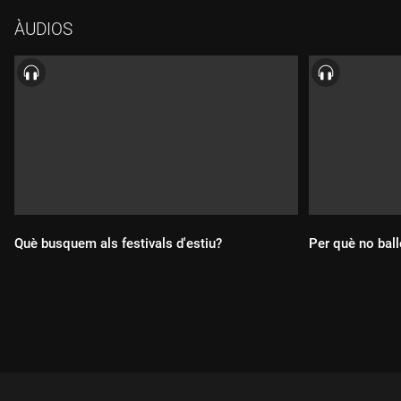
aquest vincle íntim ¿i a vegades invisible¿ entre músic i
ÀUDIOS
instrument.Realitzada per Rosa Maria Bartroli i amb el suport
tècnic d'Oriol Pinart, "Músiques empoderades" és una tertúlia
que formen Marina Sala, Marta Pons, Alba Pujals i Sergi Núñez.
Què busquem als festivals d'estiu?
Per què no bal
Durada:
Durada: