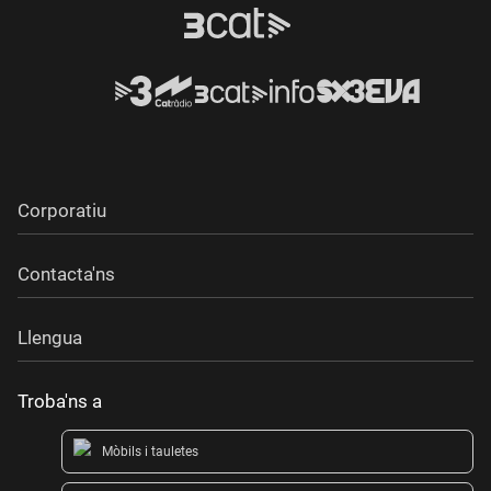
Corporatiu
Contacta'ns
Llengua
Troba'ns a
Mòbils i tauletes