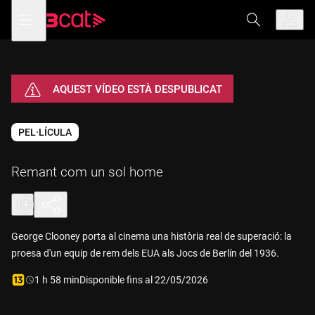
Anar
Anar
Obre
menú
a
al
de
la
contingut
navegació
navegació
Vés a la versió
principal
amb
audiodescripció
de
Remant
com un sol
AQUEST VÍDEO ESTÀ DESPUBLICAT
home
PEL·LÍCULA
Remant com un sol home
George Clooney porta al cinema una història real de superació: la
proesa d'un equip de rem dels EUA als Jocs de Berlín del 1936.
Durada:
1 h 58 min
Disponible fins al 22/05/2026