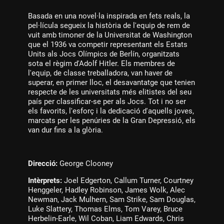
Basada en una novel·la inspirada en fets reals, la
pel·lícula segueix la història de l'equip de rem de
vuit amb timoner de la Universitat de Washington
que el 1936 va competir representant els Estats
Units als Jocs Olímpics de Berlín, organitzats
sota el règim d'Adolf Hitler. Els membres de
l'equip, de classe treballadora, van haver de
superar, en primer lloc, el desavantatge que tenien
respecte de les universitats més elitistes del seu
país per classificar-se per als Jocs. Tot i no ser
els favorits, l'esforç i la dedicació d'aquells joves,
marcats per les penúries de la Gran Depressió, els
van dur fins a la glòria.
Direcció:
George Clooney
Intèrprets:
Joel Edgerton, Callum Turner, Courtney
Henggeler, Hadley Robinson, James Wolk, Alec
Newman, Jack Mulhern, Sam Strike, Sam Douglas,
Luke Slattery, Thomas Elms, Tom Varey, Bruce
Herbelin-Earle, Wil Coban, Liam Edwards, Chris