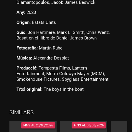
Diamantopoulos, Jacob James Beswick
Any:
2023
Origen:
Estats Units
Guió:
Jon Hartmere, Mark L. Smith, Chris Weitz.
Basat en el llibre de Daniel James Brown
Fotografia:
Martin Ruhe
Música:
Alexandre Desplat
Producció:
Tempesta Films, Lantern
Entertainment, Metro-Goldwyn-Mayer (MGM),
Smokehouse Pictures, Spyglass Entertainment
Títol original:
The boys in the boat
SIMILARS
FINS AL
20/08/2026
FINS AL
08/08/2026