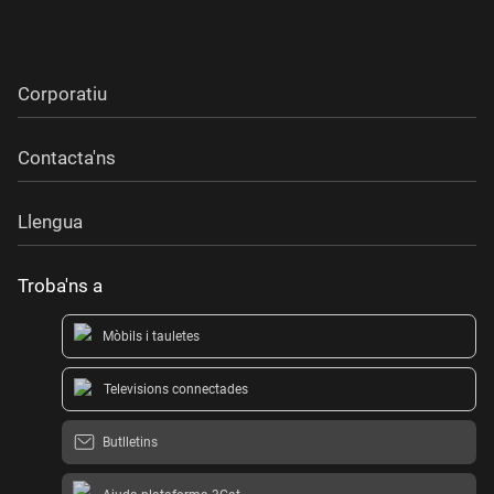
Corporatiu
Contacta'ns
Llengua
Troba'ns a
Mòbils i tauletes
Televisions connectades
Butlletins