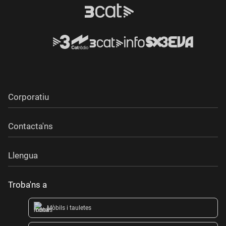
Corporatiu
Contacta'ns
Llengua
Troba'ns a
Mòbils i tauletes