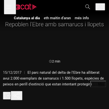
Anar
Anar
Obre
menú
a
al
de
la
contingut
navegació
navegació
Catalunya al dia
eth maitin d'aran
més info
principal
Repoblen l'Ebre amb samarucs i llopets
Durada:
2 min
15/12/2017
El parc natural del delta de l'Ebre ha alliberat
avui 2.000 exemplars de samarucs i 1.500 llopets, espècies de
peixos en perill d'extinció que estan intentant protegir i
…
Més
recuperar. Els peixos els crien en captivitat i els reintrodueixen
i avui han convidat a fer-ho un grup d'alumnes d'Amposta.