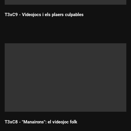
T3xC9 - Videojocs i els plaers culpables
Durada:
T3xC8 - "Manairons": el videojoc folk
Durada: