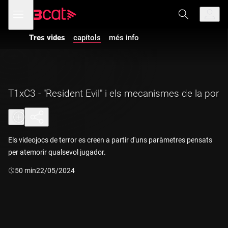
Anar
Anar
Obre
menú
a
al
de
la
contingut
navegació
navegació
Tres vides
capítols
més info
principal
T1xC3 - "Resident Evil" i els mecanismes de la por
Els videojocs de terror es creen a partir d'uns paràmetres pensats
per atemorir qualsevol jugador.
Durada:
50 min
22/05/2024