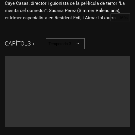
Caye Casas, director i guionista de la pel·lícula de terror "La
mesita del comedor"; Susana Pérez (Simmer Valenciana),
estrímer especialista en Resident Evil, i Aimar Intxaurrondo,
…
Més
psicòleg especialista en videojocs a Good Game Generation,
discuteixen com el gènere de terror és un habitual al cinema,
als llibres i també als videojocs, en què multitud de títols han
CAPÍTOLS
Temporada 3
fet passar molta por als jugadors. A les diferents entregues
de Resident Evil es poden disseccionar les eines dels
desenvolupadors per atemorir qui s'atreveixi a jugar-hi.