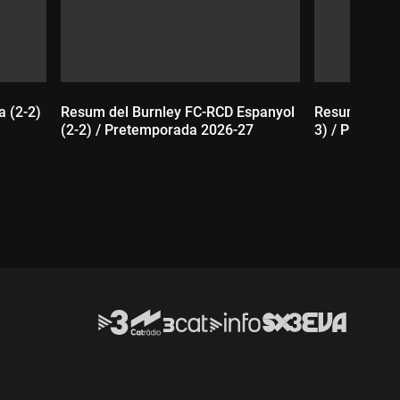
 (2-2)
Resum del Burnley FC-RCD Espanyol
Resum del Gi
(2-2) / Pretemporada 2026-27
3) / Pretemp
Durada:
Durada: