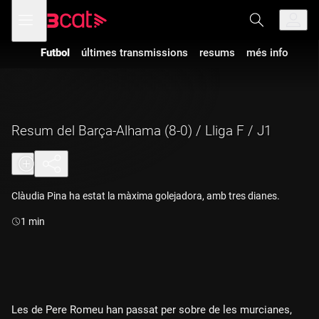
Anar
Anar
Obre
menú
a
al
de
la
contingut
navegació
navegació
Futbol
últimes transmissions
resums
més info
principal
Resum del Barça-Alhama (8-0) / Lliga F / J1
Clàudia Pina ha estat la màxima golejadora, amb tres dianes.
Durada:
1 min
Les de Pere Romeu han passat per sobre de les murcianes,