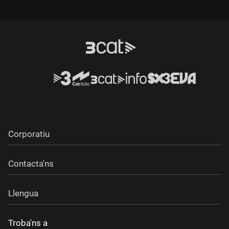
Durada:
Corporatiu
Contacta'ns
Llengua
Troba'ns a