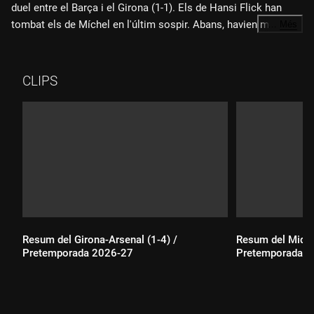
duel entre el Barça i el Girona (1-1). Els de Hansi Flick han
tombat els de Míchel en l'últim sospir. Abans, havien marcat
…
Més
Pedri i Witsel, amb una xilena espectacular. El tècnic alemany
ha acabat expulsat i no serà a la banqueta del Bernabéu en el
clàssic de diumenge que ve.
CLIPS
Resum del Girona-Arsenal (1-4) /
Resum del Middl
Pretemporada 2026-27
Pretemporada 2