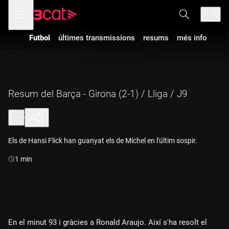
Anar
Anar
Obre
menú
a
al
de
la
contingut
navegació
navegació
Futbol
últimes transmissions
resums
més info
principal
Resum del Barça - Girona (2-1) / Lliga / J9
Els de Hansi Flick han guanyat els de Míchel en l'últim sospir.
Durada:
1 min
En el minut 93 i gràcies a Ronald Araujo. Així s'ha resolt el