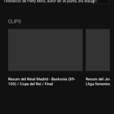
l'exhibició de Patty Mills, autor de 36 punts, els blaugranes
…
Més
responen amb més profunditat de plantilla i troben solucions
en els moments decisius.
CLIPS
Resum del Reial Madrid - Baskonia (89-
Resum del Joven
100) / Copa del Rei / Final
Lliga femenina 
Durada:
Durada: