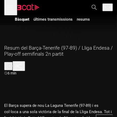
Anar
Anar
Obre
menú
a
al
de
la
contingut
navegació
navegació
Bàsquet
últimes transmissions
resums
principal
Resum del Barça-Tenerife (97-89) / Lliga Endesa /
Play-off semifinals 2n partit
Durada:
6 min
El Barça supera de nou La Laguna Tenerife (97-89) i es
col·loca a una sola victòria de la final de la Lliga Endesa. Tot i