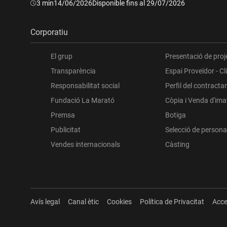
Durada:
3 min
14/06/2026
Disponible fins al 29/07/2026
Corporatiu
El grup
Presentació de proj
Transparència
Espai Proveïdor - Cl
Responsabilitat social
Perfil del contracta
Fundació La Marató
Còpia i Venda d'im
Premsa
Botiga
Publicitat
Selecció de persona
Vendes internacionals
Càsting
Avís legal
Canal ètic
Cookies
Política de Privacitat
Acce