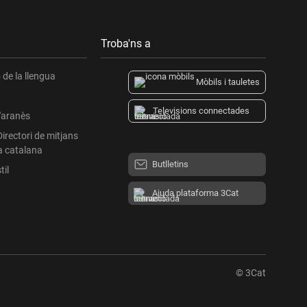
Troba'ns a
de la llengua
Mòbils i tauletes
Televisions connectades
l'aranès
Directori de mitjans
a catalana
Butlletins
til
Ajuda plataforma 3Cat
© 3Cat