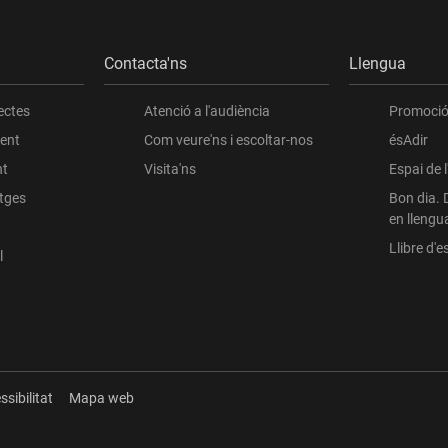
Contacta'ns
Llengua
ectes
Atenció a l'audiència
Promoció 
ient
Com veure'ns i escoltar-nos
ésAdir
nt
Visita'ns
Espai de 
atges
Bon dia. 
en llengu
Llibre d'es
l
ssibilitat
Mapa web