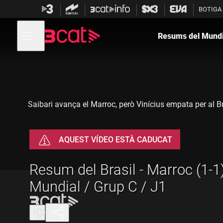
Anar
Anar
BOTIGA
a
al
la
contingut
Obre
navegació
menú
Resums del Mundi
de
principal
navegació
Saibari avança el Marroc, però Vinícius empata per al B
AQUEST VÍDEO ESTÀ CADUCAT
Resum del Brasil - Marroc (1-1)
Mundial / Grup C / J1