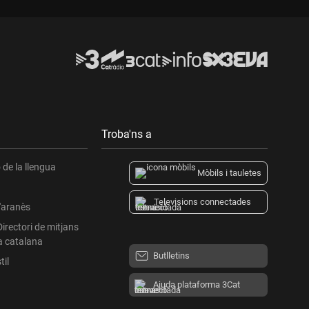
Troba'ns a
de la llengua
Mòbils i tauletes
Televisions connectades
l'aranès
Directori de mitjans
a catalana
Butlletins
til
Ajuda plataforma 3Cat