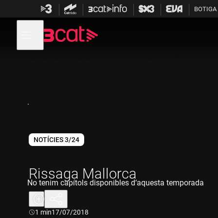
Anar
Anar
BOTIGA
a
al
la
contingut
Obre
navegació
menú
de
principal
navegació
.
NOTÍCIES 3/24
Rissaga Mallorca
No tenim capítols disponibles d‘aquesta temporada
Durada:
1 min
17/07/2018