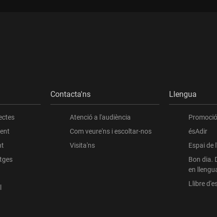
Contacta'ns
Llengua
ectes
Atenció a l'audiència
Promoció 
ient
Com veure'ns i escoltar-nos
ésAdir
nt
Visita'ns
Espai de 
atges
Bon dia. 
en llengu
Llibre d'es
l