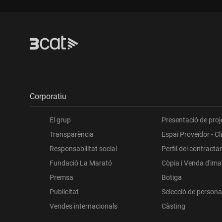
Corporatiu
El grup
Presentació de proj
Transparència
Espai Proveïdor - Cl
Responsabilitat social
Perfil del contracta
Fundació La Marató
Còpia i Venda d'im
Premsa
Botiga
Publicitat
Selecció de persona
Vendes internacionals
Càsting