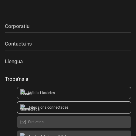
Corporatiu
Contacta'ns
Llengua
Troba'ns a
Mòbils i tauletes
Televisions connectades
Butlletins