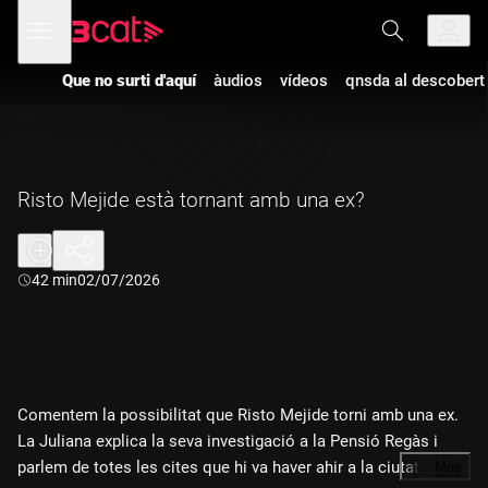
Anar
Anar
Obre
menú
a
al
de
la
contingut
navegació
navegació
Que no surti d'aquí
àudios
vídeos
qnsda al descobert
principal
Risto Mejide està tornant amb una ex?
Durada:
42 min
02/07/2026
Comentem la possibilitat que Risto Mejide torni amb una ex.
La Juliana explica la seva investigació a la Pensió Regàs i
parlem de totes les cites que hi va haver ahir a la ciutat de
…
Més