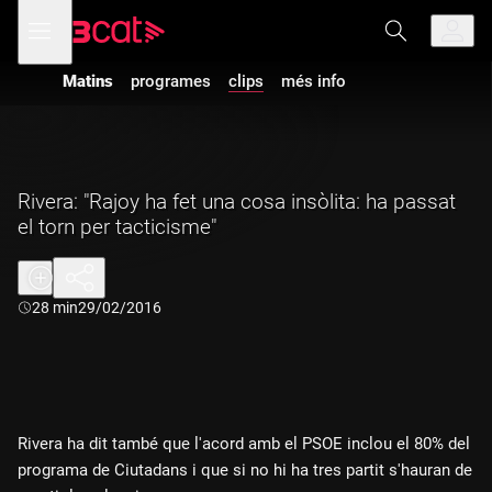
Anar
Anar
Obre
menú
a
al
de
la
contingut
navegació
navegació
Matins
programes
clips
més info
principal
Rivera: "Rajoy ha fet una cosa insòlita: ha passat
el torn per tacticisme"
Durada:
28 min
29/02/2016
Rivera ha dit també que l'acord amb el PSOE inclou el 80% del
programa de Ciutadans i que si no hi ha tres partit s'hauran de