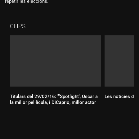
repetir les eleccions.
CLIPS
Titulars del 29/02/16: "'Spotlight', Oscar a
Les notícies de
la millor pel·lícula, i DiCaprio, millor actor
Durada:
Durada: