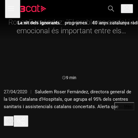
Anar
Anar
Obre
menú
a
al
de
la
contingut
navegació
navegació
Roser Fernández: "El problema social i
La nit dels ignorants
programes
40 anys catalunya ràd
principal
emocional és important entre els
professionals sanitaris"
Durada:
9 min
27/04/2020
Saludem Roser Fernández, directora general de
la Unió Catalana d'Hospitals, que agrupa el 95% dels centres
sanitaris i assistencials catalans concertats. Alerta que amb la
…
Més
millora d'aquesta pandèmia no es pot descartar un col·lapse
del sistema sanitari en les àrees de salut mental.