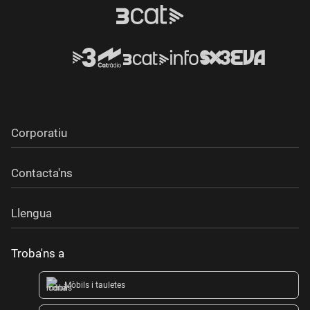
Corporatiu
Contacta'ns
Llengua
Troba'ns a
Mòbils i tauletes