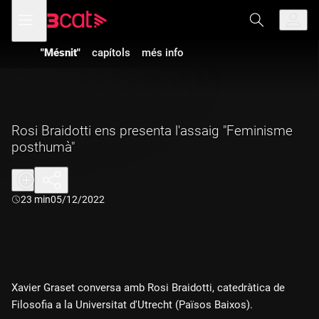
Anar
Anar
Obre
menú
a
al
de
la
contingut
navegació
navegació
"Mésnit"
capítols
més info
principal
Rosi Braidotti ens presenta l'assaig "Feminisme
posthumà"
Durada:
23 min
05/12/2022
Xavier Graset conversa amb Rosi Braidotti, catedràtica de
Filosofia a la Universitat d'Utrecht (Països Baixos).