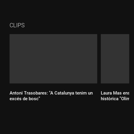
CLIPS
Antoni Trasobares: "A Catalunya tenim un
Laura Mas ens pr
excés de bosc"
històrica "Olimpi
Durada:
Durada: