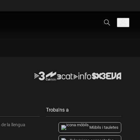
Troba'ns a
de la llengua
Mòbils i tauletes