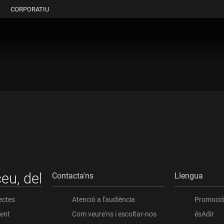
CORPORATIU
eu, del
Contacta'ns
Llengua
ectes
Atenció a l'audiència
Promoció 
ient
Com veure'ns i escoltar-nos
ésAdir