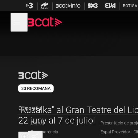
Anar
Anar
BOTIGA
a
al
la
contingut
Obre
navegació
menú
de
principal
navegació
33 RECOMANA
"Rusalka" al Gran Teatre del Lic
Corporatiu
22 juny al 7 de juliol
El grup
Presentació de proj
Transparència
Espai Proveïdor - Cl