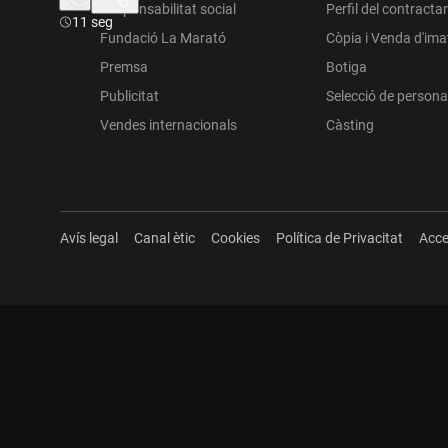
Responsabilitat social
Perfil del contracta
Durada:
11 seg
Fundació La Marató
Còpia i Venda d'im
Premsa
Botiga
Publicitat
Selecció de persona
Vendes internacionals
Càsting
Avís legal
Canal ètic
Cookies
Política de Privacitat
Acce