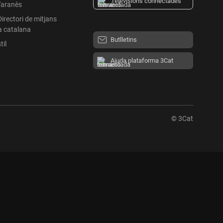
Televisions connectades
l'aranès
Directori de mitjans
a catalana
Butlletins
til
Ajuda plataforma 3Cat
© 3Cat