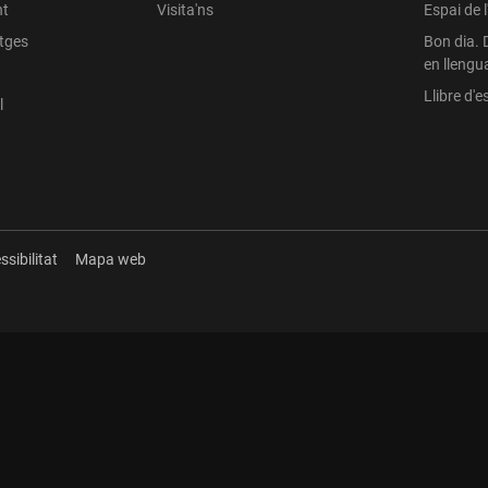
nt
Visita'ns
Espai de 
atges
Bon dia. 
en llengu
Llibre d'es
l
ssibilitat
Mapa web