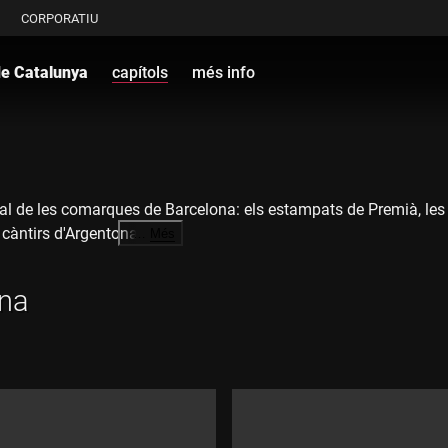
CORPORATIU
de Catalunya
capítols
més info
al de les comarques de Barcelona: els estampats de Premià, les pu
s càntirs d'Argentona
…
Més
ià de Mar, les escultures de l'icònic cementiri de Sinera i el M
ona
eu d'Esplugues a Can Tinturé i la Rajoleta, o visitar el Museu d