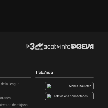
Durada:
Troba'ns a
de la llengua
Mòbils i tauletes
Televisions connectades
l'aranès
Directori de mitjans