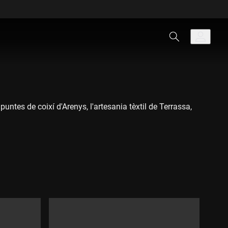
ntes de coixí d'Arenys, l'artesania tèxtil de Terrassa,
useu Marés de la Punta d'Arenys de Mar. A més, inclou el
el Càntir a Argentona.