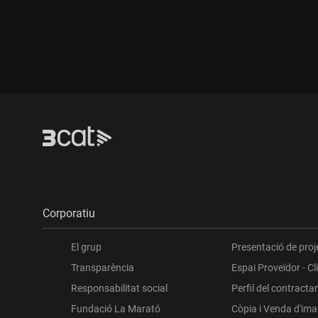
Durada:
Durada:
Corporatiu
El grup
Presentació de proj
Transparència
Espai Proveïdor - Cl
Responsabilitat social
Perfil del contracta
Fundació La Marató
Còpia i Venda d'im