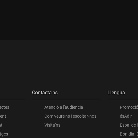
Durada:
Contacta'ns
Llengua
ectes
Atenció a l'audiència
Promoció 
ient
Com veure'ns i escoltar-nos
ésAdir
nt
Visita'ns
Espai de 
atges
Bon dia. 