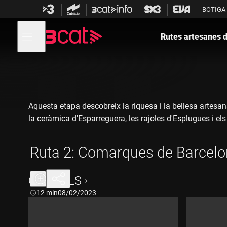
Anar
Anar
BOTIGA
a
al
la
contingut
Obre
navegació
menú
Rutes artesanes 
de
principal
navegació
Aquesta etapa descobreix la riquesa i la bellesa artesan
la ceràmica d'Esparreguera, les rajoles d'Esplugues i el
La ruta proposa visitar el Museu de l'Estampació de Prem
Ruta 2: Comarques de Barcel
Museu Tèxtil de Terrassa i contemplar les rajoles al Mus
CAPÍTOLS
Durada:
12 min
08/02/2023