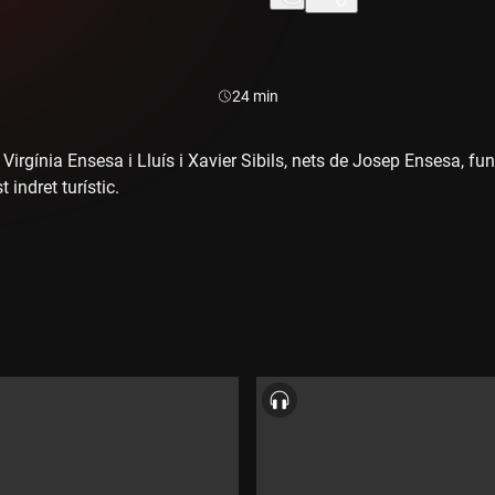
Durada:
24 min
irgínia Ensesa i Lluís i Xavier Sibils, nets de Josep Ensesa, fun
 indret turístic.