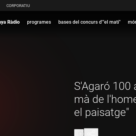
CORPORATIU
nya Ràdio
programes
bases del concurs d'"el matí"
món
S'Agaró 100 a
mà de l'home
el paisatge"