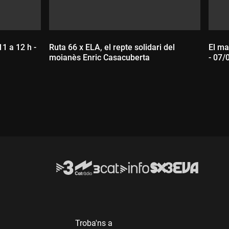
11 a 12 h -
Ruta 66 x ELA, el repte solidari del
El ma
moianès Enric Casacuberta
- 07/
Durada:
D
Troba'ns a