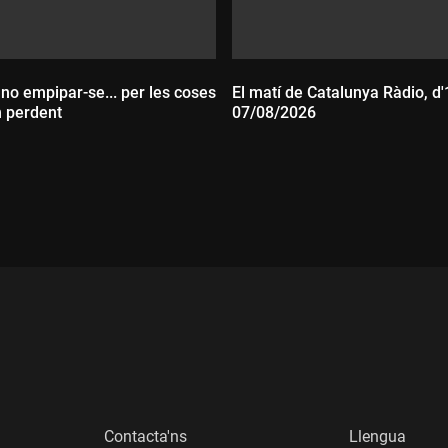
 no empipar-se... per les coses
El matí de Catalunya Ràdio, d'
n perdent
07/08/2026
:
Durada:
Contacta'ns
Llengua