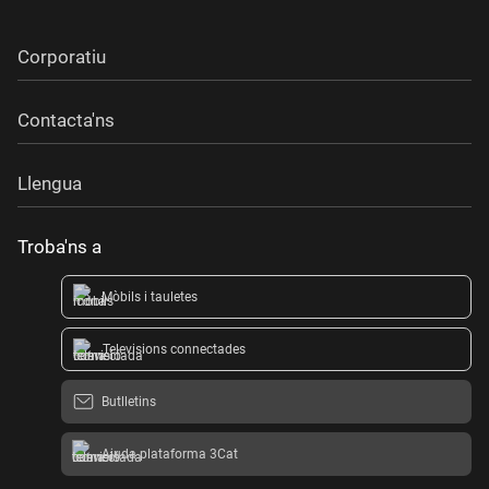
Corporatiu
Contacta'ns
Llengua
Troba'ns a
Mòbils i tauletes
Televisions connectades
Butlletins
Ajuda plataforma 3Cat