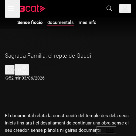
Anar
Anar
Obre
menú
a
al
de
la
contingut
navegació
navegació
Sense ficció
documentals
més info
principal
Sagrada Família, el repte de Gaudí
Durada:
52 min
03/06/2026
El documental relata la construcció del temple des dels seus
inicis fins ara i el desafiament de continuar una obra sense el
seu creador, sense plànols ni gaires documents.
…
Més