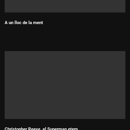
A un lloc de la ment
Durada:
Christopher Reeve, el Superman etern