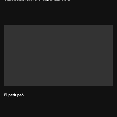
Durada:
El petit peó
Durada: