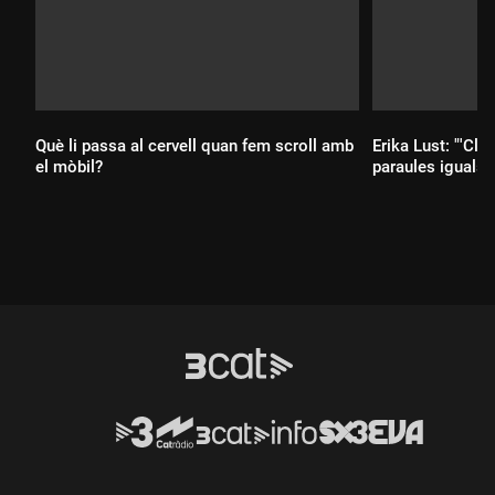
Què li passa al cervell quan fem scroll amb
Erika Lust: "'Clít
el mòbil?
paraules iguals q
Durada:
Durada: