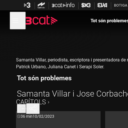
Anar
Anar
BOTIGA
a
al
la
contingut
Obre
navegació
menú
Tot són probleme
de
principal
navegació
Samanta Villar, periodista, escriptora i presentadora de 
Patrick Urbano, Juliana Canet i Serapi Soler.
Tot són problemes
Samanta Villar i Jose Corbach
CAPÍTOLS
Durada:
36 min
10/02/2023