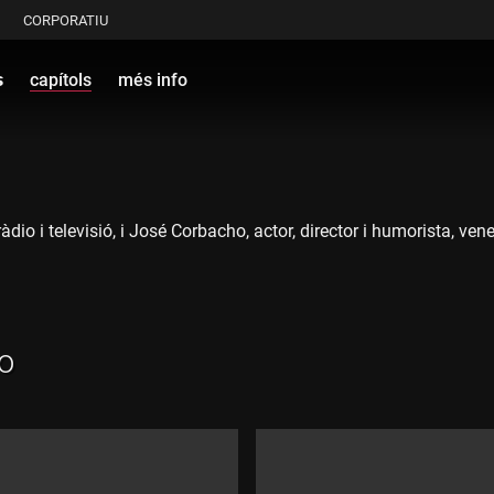
CORPORATIU
s
capítols
més info
ràdio i televisió, i José Corbacho, actor, director i humorista, 
o