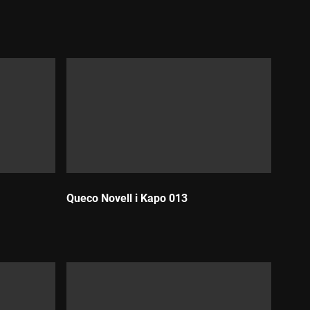
Durada:
Queco Novell i Kapo 013
Durada: