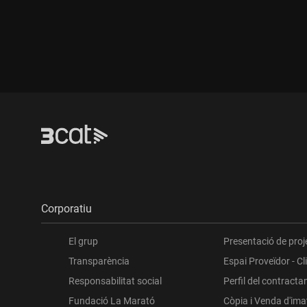
Durada:
Corporatiu
El grup
Presentació de proj
Transparència
Espai Proveïdor - Cl
Responsabilitat social
Perfil del contracta
Fundació La Marató
Còpia i Venda d'im