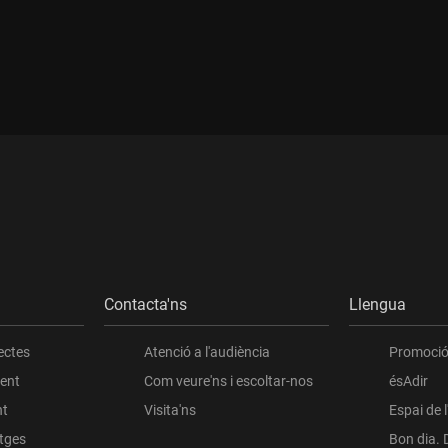
Contacta'ns
Llengua
ectes
Atenció a l'audiència
Promoció 
ient
Com veure'ns i escoltar-nos
ésAdir
nt
Visita'ns
Espai de 
atges
Bon dia. 