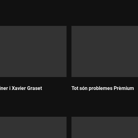
Durada:
ner i Xavier Graset
Tot són problemes Prèmium
Durada: