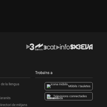
Troba'ns a
de la llengua
Mòbils i tauletes
Televisions connectades
l'aranès
Directori de mitjans