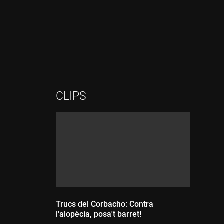
Durada:
Durada:
CLIPS
Trucs del Corbacho: Contra
l'alopècia, posa't barret!