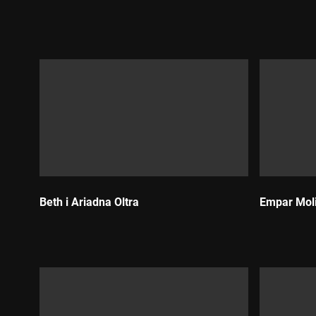
Durada:
Durada:
Beth i Ariadna Oltra
Empar Moli
Durada:
Durada: