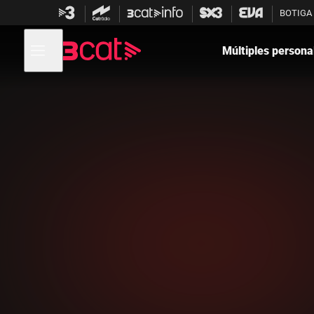
Anar
Anar
BOTIGA
a
al
la
contingut
Obre
navegació
menú
Múltiples personal
de
principal
navegació