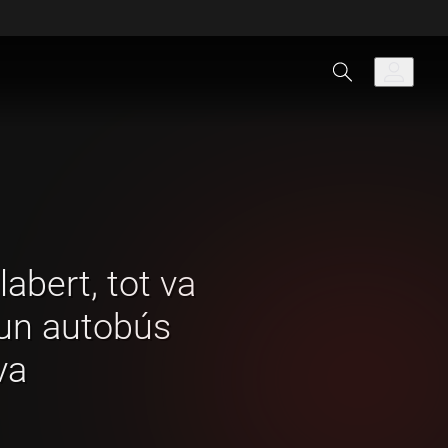
abert, tot va
un autobús
va