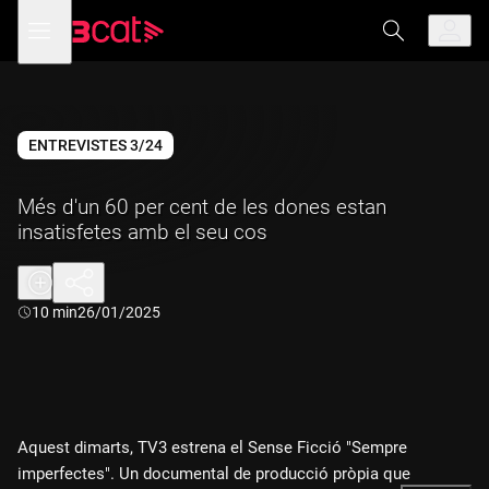
Anar
Anar
Obre
menú
a
al
de
la
contingut
navegació
navegació
principal
ENTREVISTES 3/24
Més d'un 60 per cent de les dones estan
insatisfetes amb el seu cos
Durada:
10 min
26/01/2025
Aquest dimarts, TV3 estrena el Sense Ficció "Sempre
imperfectes". Un documental de producció pròpia que