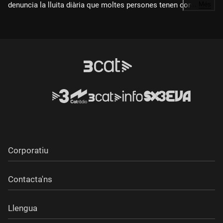
denuncia la lluita diària que moltes persones tenen contra els
…
Més
seus propis cossos a causa de la pressió estètica que ens
envolta. En una entrevista al Canal 3/24, la periodista i experta
en pressió estètica i grassofòbia Sandra Gonfaus ha explicat
que la pressió estètica afecta a tothom.
Corporatiu
Contacta'ns
Llengua