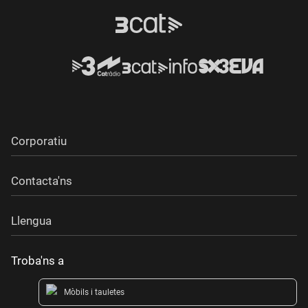
Corporatiu
Contacta'ns
Llengua
Troba'ns a
Mòbils i tauletes