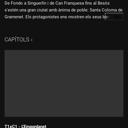
De Fondo a Singuerlín i de Can Franquesa fins al Besòs
s'estén una gran ciutat amb ànima de poble: Santa Coloma de
Gramenet. Els protagonistes ens mostren els seus barris i
…
Més
ens expliquen la història d'una ciutat que han fet entre tots.
CAPÍTOLS
T1xC1 - L'Empordanet