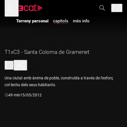
Anar
Anar
Obre
menú
a
al
de
la
contingut
navegació
navegació
Terreny personal
capítols
més info
principal
T1xC3 - Santa Coloma de Gramenet
Una ciutat amb ànima de poble, construïda a través de l'esforç
col·lectiu dels seus habitants.
Durada:
49 min
15/05/2012