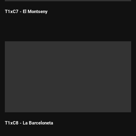
T1xC7 - El Montseny
Durada:
T1xC8 - La Barceloneta
Durada: