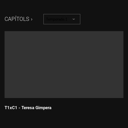
món. L'Albert coneixerà la família del metge i també podrà
saber què se sent vestit de verd dins d'una sala de parts.
CAPÍTOLS
Temporada 1
T1xC1 - Teresa Gimpera
Durada: