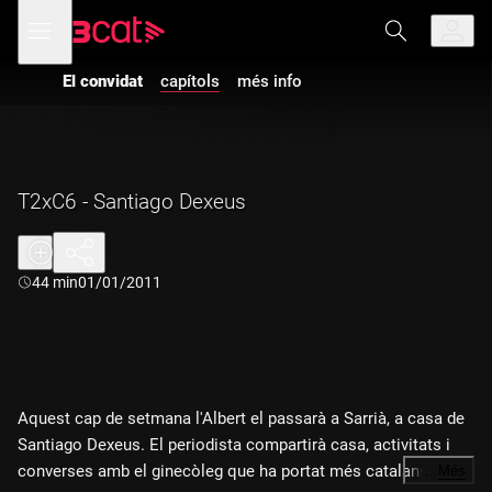
Anar
Anar
Obre
menú
a
al
de
la
contingut
navegació
navegació
El convidat
capítols
més info
principal
T2xC6 - Santiago Dexeus
Durada:
44 min
01/01/2011
Aquest cap de setmana l'Albert el passarà a Sarrià, a casa de
Santiago Dexeus. El periodista compartirà casa, activitats i
converses amb el ginecòleg que ha portat més catalans al
…
Més