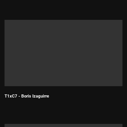
Durada:
T1xC7 - Boris Izaguirre
Durada: