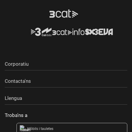
Corporatiu
Contacta'ns
Llengua
Troba'ns a
Mòbils i tauletes