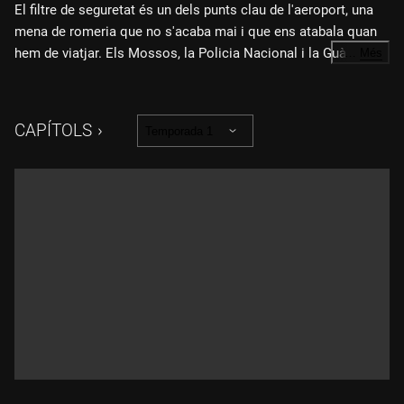
El filtre de seguretat és un dels punts clau de l'aeroport, una
mena de romeria que no s'acaba mai i que ens atabala quan
hem de viatjar. Els Mossos, la Policia Nacional i la Guàrdia
…
Més
Civil tenen delimitades les seves competències a l'aeroport.
Quines són?
CAPÍTOLS
Temporada 1