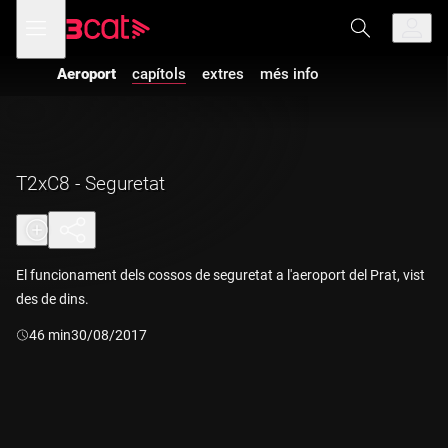
Anar
Anar
Obre
menú
a
al
de
la
contingut
navegació
navegació
Aeroport
capítols
extres
més info
principal
T2xC8 - Seguretat
El funcionament dels cossos de seguretat a l'aeroport del Prat, vist
des de dins.
Durada:
46 min
30/08/2017