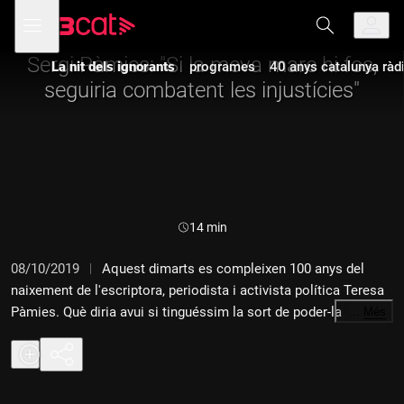
Anar
Anar
Obre
menú
a
al
de
la
contingut
navegació
navegació
Sergi Pàmies: "Si la meva mare hi fos,
La nit dels ignorants
programes
40 anys catalunya ràd
principal
seguiria combatent les injustícies"
Durada:
14 min
08/10/2019
Aquest dimarts es compleixen 100 anys del
naixement de l'escriptora, periodista i activista política Teresa
Pàmies. Què diria avui si tinguéssim la sort de poder-la
…
Més
escoltar? La recordem amb el seu fill, el també periodista i
escriptor Sergi Pàmies.