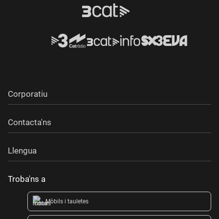
Corporatiu
Contacta'ns
Llengua
Troba'ns a
Mòbils i tauletes