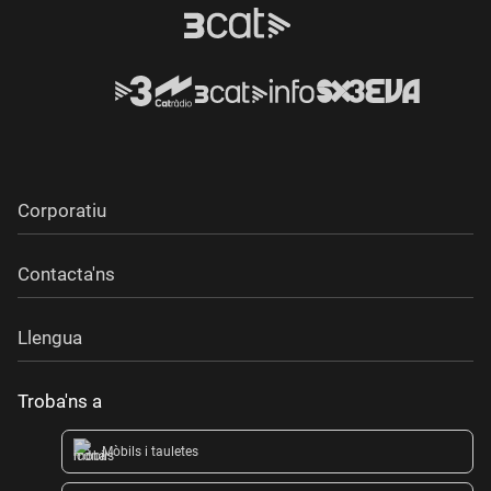
Corporatiu
Contacta'ns
Llengua
Troba'ns a
Mòbils i tauletes