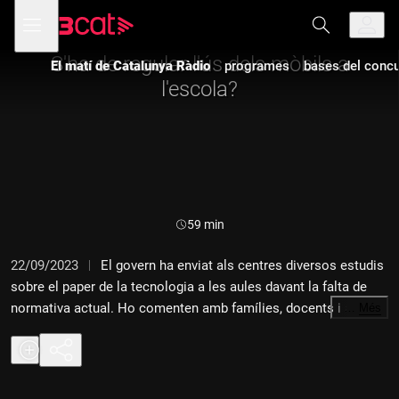
Anar
Anar
Obre
menú
a
al
de
la
contingut
navegació
navegació
S'ha de regular l'ús dels mòbils a
El matí de Catalunya Ràdio
programes
bases del concur
principal
l'escola?
Durada:
59 min
22/09/2023
El govern ha enviat als centres diversos estudis
sobre el paper de la tecnologia a les aules davant la falta de
normativa actual. Ho comenten amb famílies, docents i amb
…
Més
els tertulians Estefania Molina, Arturo Puente, Joan Reig i
Agnès Marquès.