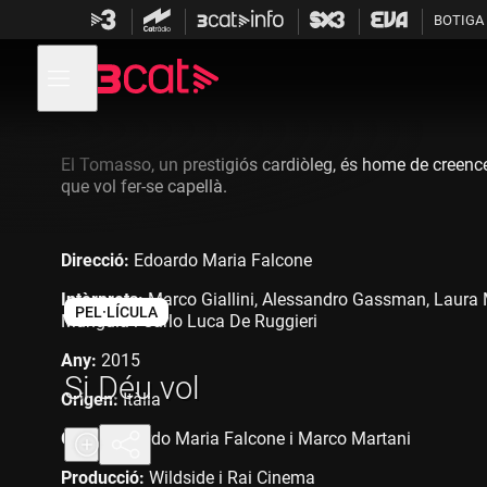
Anar
Anar
BOTIGA
a
al
la
contingut
Obre
navegació
menú
de
principal
navegació
El Tomasso, un prestigiós cardiòleg, és home de creences a
que vol fer-se capellà.
Direcció:
Edoardo Maria Falcone
Intèrprets:
Marco Giallini, Alessandro Gassman, Laura Mo
PEL·LÍCULA
Munguia i Carlo Luca De Ruggieri
Any:
2015
Si Déu vol
Origen:
Itàlia
Guió:
Edoardo Maria Falcone i Marco Martani
Producció:
Wildside i Rai Cinema