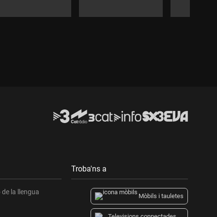
Durada:
Durada:
Durada:
Troba'ns a
de la llengua
Mòbils i tauletes
Televisions connectades