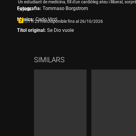
Un estudiant de medicina, fill d'un cardiòleg ateu i lliberal, sorprè
Fotografia:
Tommaso Borgstrom
capellà.
Música:
Carlo Virzì
Durada:
1 h 23 min
Disponible fins al 26/10/2026
Títol original:
Se Dio vuole
SIMILARS