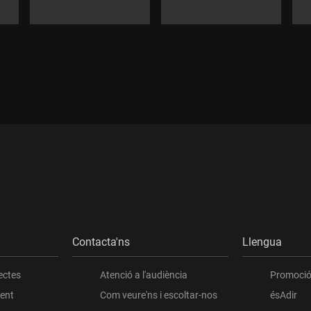
Durada:
Durada:
Contacta'ns
Llengua
ectes
Atenció a l'audiència
Promoció 
ient
Com veure'ns i escoltar-nos
ésAdir