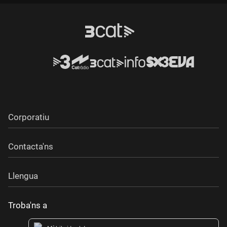
Durada:
Corporatiu
Contacta'ns
Llengua
Troba'ns a