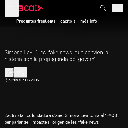
Anar
Anar
Obre
menú
a
al
de
la
contingut
navegació
navegació
Preguntes freqüents
capítols
més info
principal
Simona Levi: "Les 'fake news' que canvien la
història són la propaganda del govern"
Durada:
6 min
30/11/2019
L'activista i cofundadora d'Xnet Simona Levi torna al "FAQS"
per parlar de l'impacte i l'origen de les "fake news".