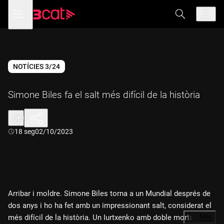
Anar
Anar
Obre
menú
a
al
de
la
contingut
navegació
navegació
principal
NOTÍCIES 3/24
Simone Biles fa el salt més difícil de la història
Durada:
18 seg
02/10/2023
Arribar i moldre. Simone Biles torna a un Mundial després de
dos anys i ho ha fet amb un impressionant salt, considerat el
més difícil de la història. Un Iurtxenko amb doble mortal
…
Més