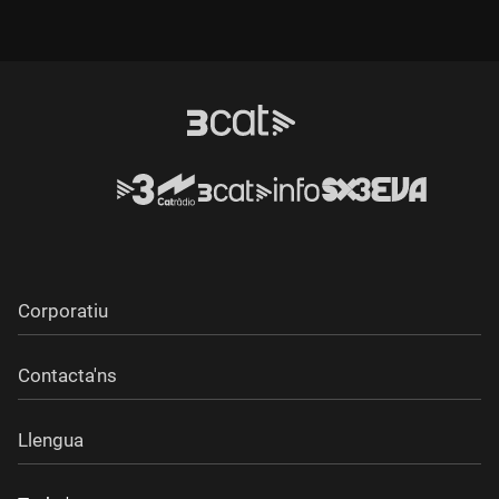
enrere carpat que ha donat la volta al món. En gimnàstica
masculina, aquest salt s'anomena Yang Wei, pel gimnasta
xinès i campió olímpic, i ara l'esportista nord-americana ja ha
posat també el seu segell: aquest salt s'ha anomenat Biles II.
Corporatiu
Contacta'ns
Llengua